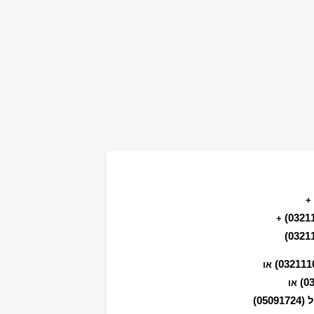
+
+
או
או
ל
(05091724)