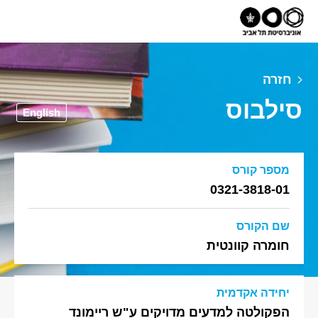
חזרה
סילבוס
English
מספר קורס
0321-3818-01
שם הקורס
חומרה קוונטית
יחידה אקדמית
הפקולטה למדעים מדויקים ע"ש ריימונד