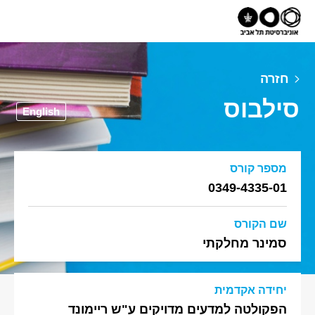
חזרה
סילבוס
English
מספר קורס
0349-4335-01
שם הקורס
סמינר מחלקתי
יחידה אקדמית
הפקולטה למדעים מדויקים ע"ש ריימונד