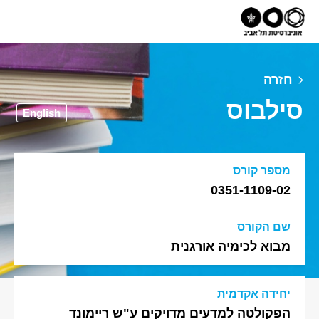
חזרה
סילבוס
English
מספר קורס
0351-1109-02
שם הקורס
מבוא לכימיה אורגנית
יחידה אקדמית
הפקולטה למדעים מדויקים ע"ש ריימונד