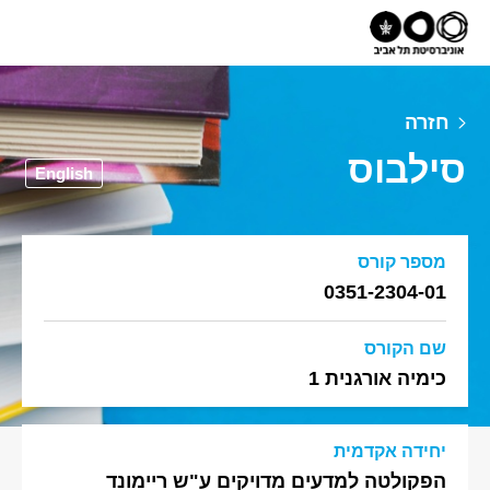
חזרה
סילבוס
English
מספר קורס
0351-2304-01
שם הקורס
כימיה אורגנית 1
יחידה אקדמית
הפקולטה למדעים מדויקים ע"ש ריימונד