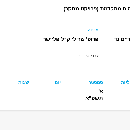
יה מתקדמת (פרויקט מחקר)
מנחה
יימונד
פרופ' שר לי קרל פליישר
צרו קשר
יות
סמסטר
יום
שעות
ב
א'
תשפ"א