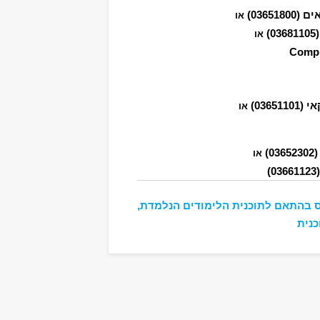
ים
(03651800)
או
(03681
או
Compu
אי
(03651101)
או
(0365230
או
(0366
 בהתאם לתוכנית הלימודים הנלמדת,
כנית