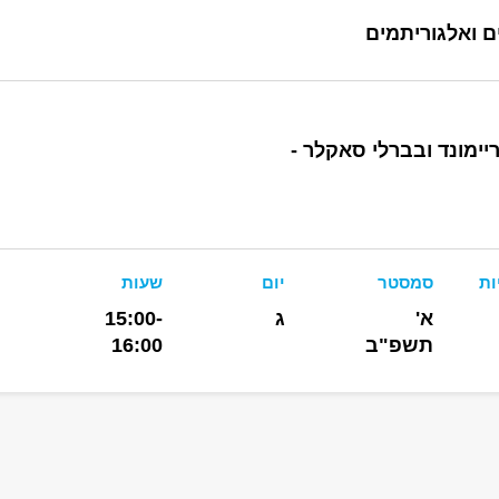
ם ואלגוריתמים
ימונד ובברלי סאקלר -
ות
סמסטר
יום
שעות
א'
ג
15:00-
תשפ"ב
16:00