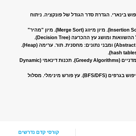
וש בינארי. הגדרת סדר הגודל של פונקציה. ניתוח
בעיית המיון (Sorting): מיון הכנסה (Insertion Sort). מיון מיזוג (Merge Sort). מיון "מהיר"
טיפוסי נתונים מופשטים (Abstract Data Types) ומבני נתונים: מחסנית. תור. ערימה (Heap).
טכניקות אלגוריתמיות: אלגוריתמים חמדניים (Greedy Algorithms). תכנות דינאמי (Dynamic
אלגוריתמים על גרפים: ייצוג גרפים. חיפוש בגרפים (BFS/DFS). עץ פורש מינימלי. מסלול
קורסי קדם נדרשים