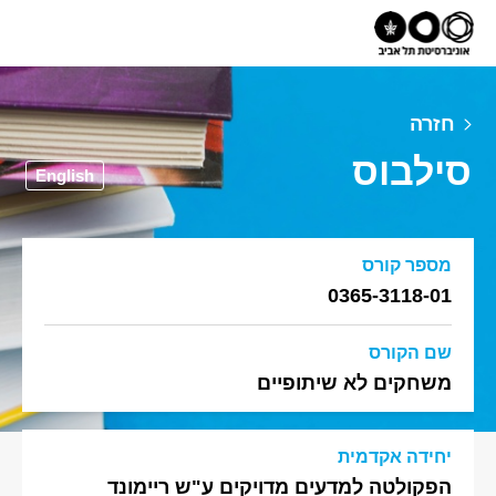
חזרה
סילבוס
English
מספר קורס
0365-3118-01
שם הקורס
משחקים לא שיתופיים
יחידה אקדמית
הפקולטה למדעים מדויקים ע"ש ריימונד