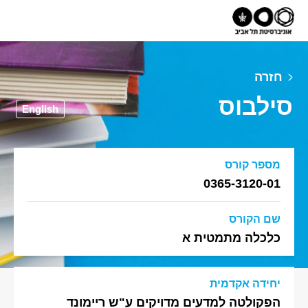
חזרה
סילבוס
English
מספר קורס
0365-3120-01
שם הקורס
כלכלה מתמטית א
יחידה אקדמית
הפקולטה למדעים מדויקים ע"ש ריימונד