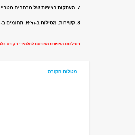
7. העתקות רציפות של מרחבים מטריים. משפט העתקה מכווצת. משפט Arzela-Ascoli.
8. קשירות. מסילות ב-R^n. תחומים ב-R^n.
הסילבוס המפורט מפורסם לתלמידי הקורס בלב
מטלות הקורס