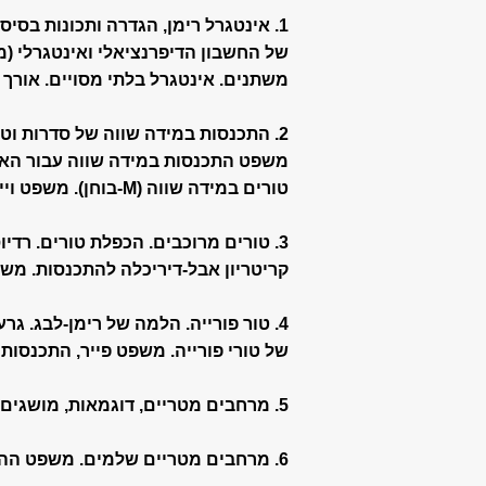
1. אינטגרל רימן, הגדרה ותכונות בסיסיות. המשפט היסודי
של החשבון הדיפרנציאלי ואינטגרלי (מ
משתנים. אינטגרל בלתי מסויים. אורך 
2. התכנסות במידה שווה של סדרות וטורי פונקציות. רציפות הגבול.
משפט התכנסות במידה שווה עבור הא
טורים במידה שווה (M-בוחן). משפט ויירשטראס על קירוב במידה שווה ע"י פולינומים.
3. טורים מרוכבים. הכפלת טורים. רדיוס התכנסות של טורי חזקות.
קריטריון אבל-דיריכלה להתכנסות. משפ
4. טור פורייה. הלמה של רימן-לבג. גרעין דיריכלה, גרעין פייר. התכנסות
של טורי פורייה. משפט פייר, התכנסות
5. מרחבים מטריים, דוגמאות, מושגים טופולוגיים בסיסיים. נורמות במרחבים לינאריים.
6. מרחבים מטריים שלמים. משפט ההשלמה. קומפקטיות.