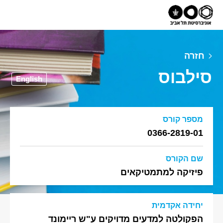
חזרה
סילבוס
English
מספר קורס
0366-2819-01
שם הקורס
פיזיקה למתמטיקאים
יחידה אקדמית
הפקולטה למדעים מדויקים ע"ש ריימונד