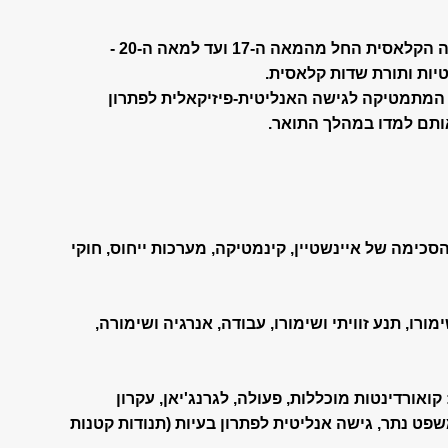
בקורס זה נלמד פרקים נבחרים בפיזיקה הקלאסית החל מהמאה ה-17 ועד למאה ה-20 -
יות ותורת שדות קלאסית.
המתמטיקה לגישה האנליטית-פיזיקאלית לפתרון
ותם למדו במהלך התואר.
כם הסכימה של איינשטיין, קינמטיקה, מערכות ייחוס, חוקי
וי ושימורו, תנע זוויתי ושימורו, עבודה, אנרגיה ושימורה,
שון: קואורדינטות מוכללות, פעולה, לגרנג'יאן, עקרון
שפט נתר, גישה אנליטית לפתרון בעיות (תנודות קטנות