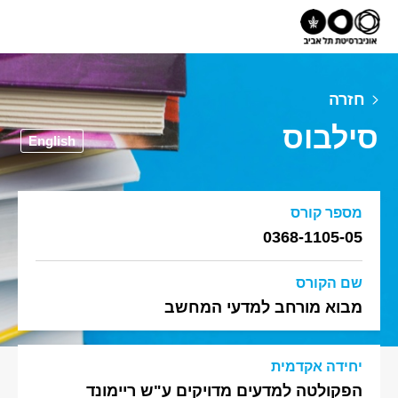
חזרה
סילבוס
English
מספר קורס
0368-1105-05
שם הקורס
מבוא מורחב למדעי המחשב
יחידה אקדמית
הפקולטה למדעים מדויקים ע"ש ריימונד