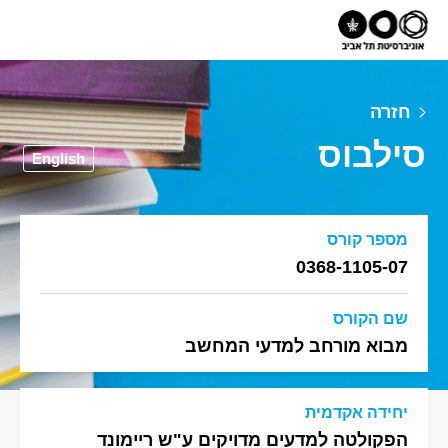
חזרה
סילבוס
English
מספר קורס
0368-1105-07
שם הקורס
מבוא מורחב למדעי המחשב
יחידה אקדמית
הפקולטה למדעים מדויקים ע"ש ריימונד