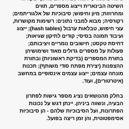
השיטה הבינארית וייצוג מספרים, תווים
ומחרוזות; מיון וחיפוש; סיבוכיות של אלגוריתמים;
רקורסיה; מבוא למבני נתונים: רשימות מקושרות,
עצי חיפוש, טבלאות ערבול (hash tables); ייצוג
ועיבוד תמונה בסיסי; קודים לתיקון שגיאות;
דחיסת טקסט; חישובים נומריים ויציבותם;
פעולות על מספרים גדולים מאוד ושימושיהן
בתורת המספרים (בדיקת ראשוניות) ובתורת
ההצפנות (יצירת מפתח סודי משותף); תכנות
מונחה עצמים; ייצוג עצמים אינסופיים במחשב
(איטרטורים), ועוד.
בחלק מהנושאים נציג מספר גישות לפתרון
הבעיה, ונשווה ביניהן. יינתן דגש על נכונות
הפתרונות, ועל הסיבוכיות שלהם - הן סיבוכיות
אסימפטוטית, והן זמן ריצה בפועל.