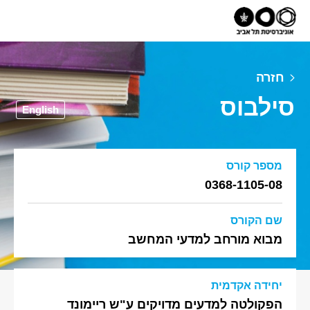
חזרה
סילבוס
English
מספר קורס
0368-1105-08
שם הקורס
מבוא מורחב למדעי המחשב
יחידה אקדמית
הפקולטה למדעים מדויקים ע"ש ריימונד