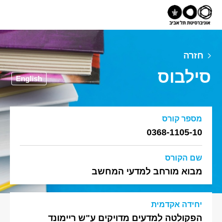
חזרה
סילבוס
English
מספר קורס
0368-1105-10
שם הקורס
מבוא מורחב למדעי המחשב
יחידה אקדמית
הפקולטה למדעים מדויקים ע"ש ריימונד