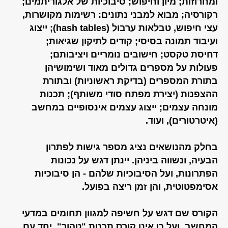
ומחרוזות; מיון וחיפוש; סיבוכיות של אלגוריתמים;
רקורסיה; מבוא למבני נתונים: רשימות מקושרות,
עצי חיפוש, טבלאות ערבול (hash tables); ייצוג
ועיבוד תמונה בסיסי; קודים לתיקון שגיאות;
דחיסת טקסט; חישובים נומריים ויציבותם;
פעולות על מספרים גדולים מאוד ושימושיהן
בתורת המספרים (בדיקת ראשוניות) ובתורת
ההצפנות (יצירת מפתח סודי משותף); תכנות
מונחה עצמים; ייצוג עצמים אינסופיים במחשב
(איטרטורים), ועוד.
בחלק מהנושאים נציג מספר גישות לפתרון
הבעיה, ונשווה ביניהן. יינתן דגש על נכונות
הפתרונות, ועל הסיבוכיות שלהם - הן סיבוכיות
אסימפטוטית, והן זמן ריצה בפועל.
הקורס שם דגש על חשיפה למגוון תחומים במדעי
המחשב, ועל כן אינו קורס תכנות "טהור". יחד עם