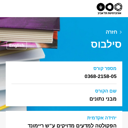
חזרה
סילבוס
English
מספר קורס
0368-2158-05
שם הקורס
מבני נתונים
יחידה אקדמית
הפקולטה למדעים מדויקים ע"ש ריימונד