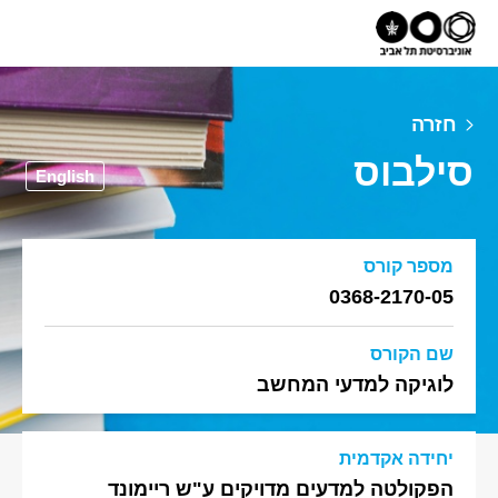
חזרה
סילבוס
English
מספר קורס
0368-2170-05
שם הקורס
לוגיקה למדעי המחשב
יחידה אקדמית
הפקולטה למדעים מדויקים ע"ש ריימונד