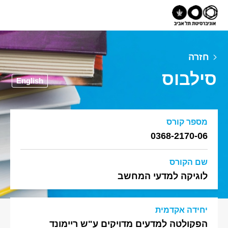
חזרה
סילבוס
English
מספר קורס
0368-2170-06
שם הקורס
לוגיקה למדעי המחשב
יחידה אקדמית
הפקולטה למדעים מדויקים ע"ש ריימונד