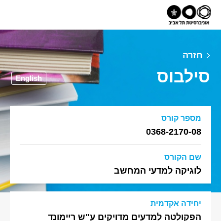
חזרה
סילבוס
English
מספר קורס
0368-2170-08
שם הקורס
לוגיקה למדעי המחשב
יחידה אקדמית
הפקולטה למדעים מדויקים ע"ש ריימונד