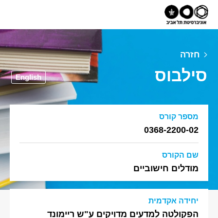
חזרה
סילבוס
English
מספר קורס
0368-2200-02
שם הקורס
מודלים חישוביים
יחידה אקדמית
הפקולטה למדעים מדויקים ע"ש ריימונד