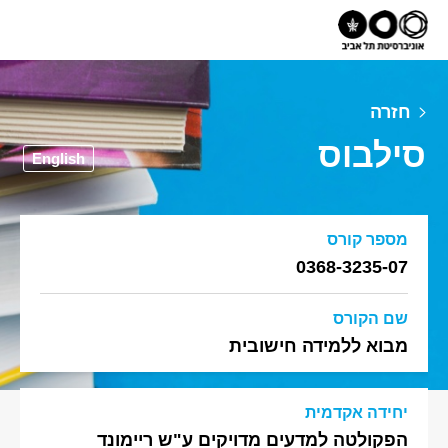
חזרה
סילבוס
English
מספר קורס
0368-3235-07
שם הקורס
מבוא ללמידה חישובית
יחידה אקדמית
הפקולטה למדעים מדויקים ע"ש ריימונד