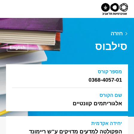
חזרה
סילבוס
English
מספר קורס
0368-4057-01
שם הקורס
אלגוריתמים קוונטיים
יחידה אקדמית
הפקולטה למדעים מדויקים ע"ש ריימונד