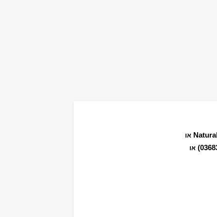
Natura
או
או