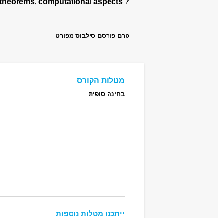
? Market models, equilibium, Welfare theorems, computational aspects
טרם פורסם סילבוס מפורט
מטלות הקורס
בחינה סופית
ייתכנו מטלות נוספות