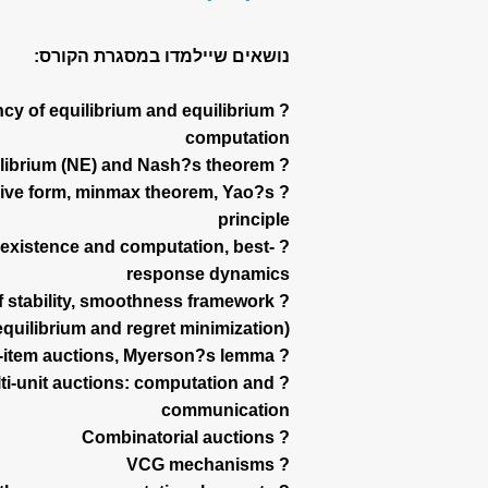
נושאים שיילמדו במסגרת הקורס:
ncy of equilibrium and equilibrium
computation
? Nash equilibrium (NE) and Nash?s theorem
sive form, minmax theorem, Yao?s
principle
 existence and computation, best-
response dynamics
e of stability, smoothness framework
equilibrium and regret minimization)
? Mechanism design basics: single-item auctions, Myerson?s lemma
ti-unit auctions: computation and
communication
? Combinatorial auctions
? VCG mechanisms