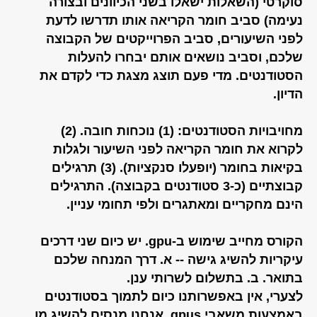
סוקרטי (השאלות ישאלו בשני הכיוונים ובצורה
נעימה) סביב חומר הקריאה אותו תדרשו לדעת
לפני השיעורים, סביב הפרוייקטים של הקבוצה
שלכם, וסביב נושאים אותם יבחרו להעלות
הסטודנטים. מדי פעם תוצג מצגת כדי לקדם את
הדיון.
מחויבויות הסטודנטים: (1) נוכחות חובה. (2)
לקרוא את חומר הקריאה לפני השיעור ולגלות
בקיאות בחומר (יופעלו סנקציות). (3) תרגילים
קבוצתיים (כ-3 סטודנטים בקבוצה). התרגילים
הינם מחקריים ומאתגרים ולפי תחומי עניין.
הקורס מחייב שימוש ב-gpu. יש כיום שני דרכים
עיקריות להשיג גישה -- א. דרך המנחה שלכם
בתואר. ב. בתשלום לשרותי ענן.
לצערי, אין באפשרותנו כיום לתמוך בסטודנטים
באמצעות משאבי gpus. אנחנו מנסים להשיג מן