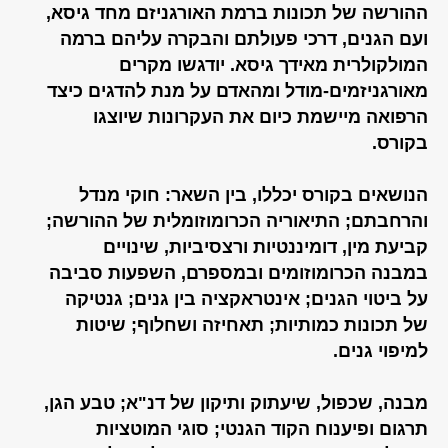
ההורשה של תכונות ברמת האורגניזם מחד גיסא,
ועם הגנים, דרכי פעולתם והבקרה עליהם ברמה
המולקולרית מאידך גיסא. יודגשו מקרים
מאורגניזמים-מודל ומהאדם על מנת להדגים כיצד
הרפואה מיישמת כיום את העקרונות שיוצגו
בקורס.
הנושאים בקורס יכללו, בין השאר: חוקי מנדל
והרחבתם; התיאוריה הכרומוזומלית של ההורשה;
קביעת מין, דומיננטיות ורצסיביות, שינויים
במבנה הכרומוזומים ובמספרם, השפעות סביבה
על ביטוי הגנים; אינטראקציה בין גנים; גנטיקה
של תכונות כמותיות; תאחיזה ושחלוף; שיטות
למיפוי גנים.
מבנה, שכפול, שיעתוק ותיקון של דנ"א; טבע הגן,
תרגום ופיענוח הקוד הגנטי; סוגי המוטציות