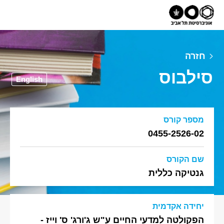
חזרה
סילבוס
English
מספר קורס
0455-2526-02
שם הקורס
גנטיקה כללית
יחידה אקדמית
הפקולטה למדעי החיים ע"ש ג'ורג' ס' וייז -