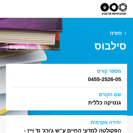
חזרה
סילבוס
English
מספר קורס
0455-2526-05
שם הקורס
גנטיקה כללית
יחידה אקדמית
הפקולטה למדעי החיים ע"ש ג'ורג' ס' וייז -