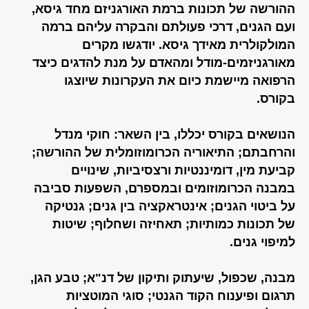
ההורשה של תכונות ברמת האורגניזם מחד גיסא,
ועם הגנים, דרכי פעולתם והבקרה עליהם ברמה
המולקולרית מאידך גיסא. יודגשו מקרים
מאורגניזמים-מודל ומהאדם על מנת להדגים כיצד
הרפואה מיישמת כיום את העקרונות שיוצגו
בקורס.
הנושאים בקורס יכללו, בין השאר: חוקי מנדל
והרחבתם; התיאוריה הכרומוזומלית של ההורשה;
קביעת מין, דומיננטיות ורצסיביות, שינויים
במבנה הכרומוזומים ובמספרם, השפעות סביבה
על ביטוי הגנים; אינטראקציה בין גנים; גנטיקה
של תכונות כמותיות; תאחיזה ושחלוף; שיטות
למיפוי גנים.
מבנה, שכפול, שיעתוק ותיקון של דנ"א; טבע הגן,
תרגום ופיענוח הקוד הגנטי; סוגי המוטציות