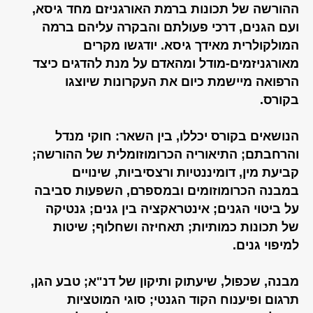
ההורשה של תכונות ברמת האורגניזם מחד גיסא,
ועם הגנים, דרכי פעולתם והבקרה עליהם ברמה
המולקולרית מאידך גיסא. יודגשו מקרים
מאורגניזמים-מודל ומהאדם על מנת להדגים כיצד
הרפואה מיישמת כיום את העקרונות שיוצגו
בקורס.
הנושאים בקורס יכללו, בין השאר: חוקי מנדל
והרחבתם; התיאוריה הכרומוזומלית של ההורשה;
קביעת מין, דומיננטיות ורצסיביות, שינויים
במבנה הכרומוזומים ובמספרם, השפעות סביבה
על ביטוי הגנים; אינטראקציה בין גנים; גנטיקה
של תכונות כמותיות; תאחיזה ושחלוף; שיטות
למיפוי גנים.
מבנה, שכפול, שיעתוק ותיקון של דנ"א; טבע הגן,
תרגום ופיענוח הקוד הגנטי; סוגי המוטציות