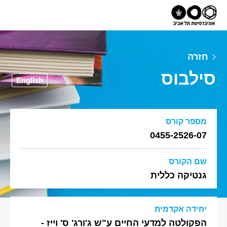
חזרה
סילבוס
English
מספר קורס
0455-2526-07
שם הקורס
גנטיקה כללית
יחידה אקדמית
הפקולטה למדעי החיים ע"ש ג'ורג' ס' וייז -