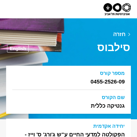
חזרה
סילבוס
English
מספר קורס
0455-2526-09
שם הקורס
גנטיקה כללית
יחידה אקדמית
הפקולטה למדעי החיים ע"ש ג'ורג' ס' וייז -