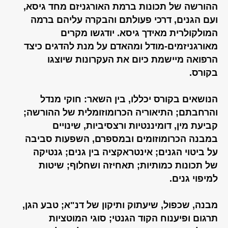
ההורשה של תכונות ברמת האורגניזם מחד גיסא,
ועם הגנים, דרכי פעולתם והבקרה עליהם ברמה
המולקולרית מאידך גיסא. יודגשו מקרים
מאורגניזמים-מודל ומהאדם על מנת להדגים כיצד
הרפואה מיישמת כיום את העקרונות שיוצגו
בקורס.
הנושאים בקורס יכללו, בין השאר: חוקי מנדל
והרחבתם; התיאוריה הכרומוזומלית של ההורשה;
קביעת מין, דומיננטיות ורצסיביות, שינויים
במבנה הכרומוזומים ובמספרם, השפעות סביבה
על ביטוי הגנים; אינטראקציה בין גנים; גנטיקה
של תכונות כמותיות; תאחיזה ושחלוף; שיטות
למיפוי גנים.
מבנה, שכפול, שיעתוק ותיקון של דנ"א; טבע הגן,
תרגום ופיענוח הקוד הגנטי; סוגי המוטציות