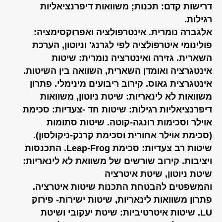
דרישות קדם: תכנות; משוואות דיפרנציאליות
רגילות.
אלגברה נומרית. אינטרפולציה ואפרוקסימציה:
פולינומי איטרפולציה לפי לגרנג' וניוטון, הערכת
השארית. גזירה ואינטרציה נומרית: שיטות
אינטגרציה ואומדן השארית, השוואה בין השיטות.
אינטגרצית גאוס. קירוב ריבועים מינימלי. פתרון
משוואות לא לינאריות: שיטת ניוטון, משוואות
דיפרנציאליות רגילות: שיטות חד -צעדיות: סכימת
אוילר וסכימות רונגה-קוטה. שיטות סתומות
(סכימת אוילר אחורית וסכימת קרנק-ניקולסון).
שיטות רב צעדיות: סכימת Leap-Frog. התכנסות
ויציבות. קירוב שורשים של משוואת לא לינאריות:
שיטת ניוטון, שיטת איטרציה
והמשפטים להבטחת התכנות שיטות איטרציה.
פתרון משוואות לינאריות, שיטות ישירות- פירוק
LU. שיטות איטרטיביות: שיטת יעקובי ושיטת