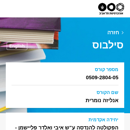
חזרה
סילבוס
English
מספר קורס
0509-2804-05
שם הקורס
אנליזה נומרית
יחידה אקדמית
הפקולטה להנדסה ע"ש איבי ואלדר פליישמן -