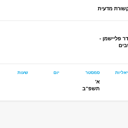
שורת מדעית
 פליישמן -
בים
אליות
סמסטר
יום
שעות
א'
תשפ"ב