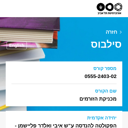
חזרה
סילבוס
English
מספר קורס
0555-2403-02
שם הקורס
מכניקת הזורמים
יחידה אקדמית
הפקולטה להנדסה ע"ש איבי ואלדר פליישמן -