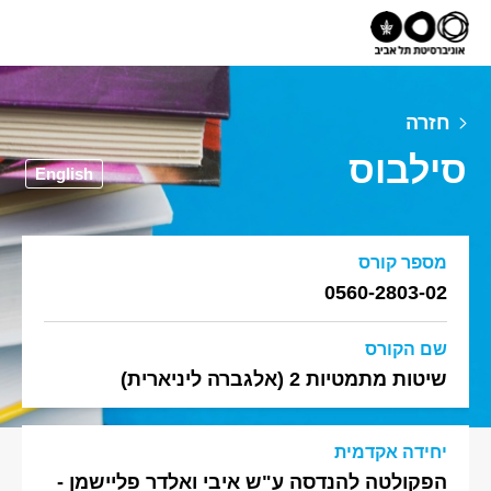
חזרה
סילבוס
English
מספר קורס
0560-2803-02
שם הקורס
שיטות מתמטיות 2 (אלגברה ליניארית)
יחידה אקדמית
הפקולטה להנדסה ע"ש איבי ואלדר פליישמן -