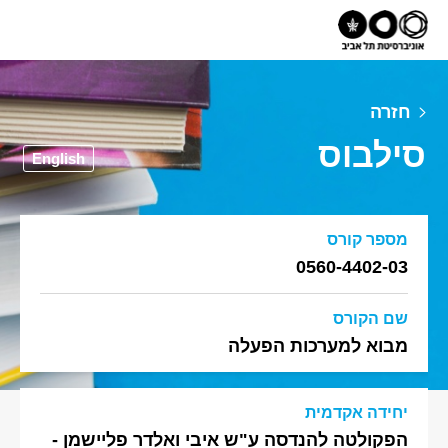
חזרה
סילבוס
English
מספר קורס
0560-4402-03
שם הקורס
מבוא למערכות הפעלה
יחידה אקדמית
הפקולטה להנדסה ע"ש איבי ואלדר פליישמן -