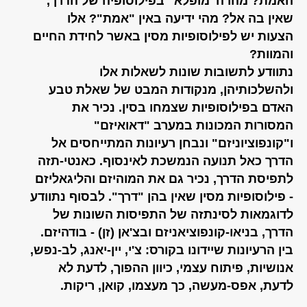
האמת? מהו ה"מופלא" בפילוסופיה של הדרך,
שאין בה אל? מהי ידיעה באין "אמת"? אלו
הצעות יש לפילוסופיות מסין באשר לחידת החיים
והמוות?
נתוודע לתשובות שונות לשאלות אלו
ולהשלכותיהן, מנקודות המבט של שאלת טבע
האדם בפילוסופיות שצמחו בסין. נכיר את
המסורות המכונות במערב "דאואיזם"
ו"קונפוציוניזם" ונבחן רעיונות המתייחסים אל
הדרך כאל תנועה הנמשכת לאינסוף. כאנטי-תזה
לתפיסת הדרך, נכיר גם את המוהיזם והליגאליזם
- פילוסופיות מסין שאין בהן "דרך". לבסוף נתוודע
לדוגמאות לסינתזה של התפיסות השונות של
הדרך, בניאו-קונפוציאניזם ובצ'אן (זן) - בודהיזם.
בין הרעיונות שיידונו בקורס: צ'י, יין-יאנג, לב-נפש,
אנושיות, פיתוח עצמי, כיוון ההפוך, לדעת לא
לדעת, אפס-מעשה, כך מעצמו, קואן, ריקות.