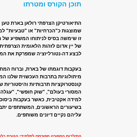
תוכן הקורס ומטרתו
התיאורטיקן הצרפתי רולאן בארת טען 
שמוצגות כ"הכרחיות" או "טבעיות" למר
זו שימשה בסיס לניתוחו המשפיע של מי
של יין אדום לזהות הלאומית הצרפתי
לבצע דה-נטורליזציה שמפרקת את המית
בעקבות דוגמתו של בארת, וברוח המחש
מיתולוגיות בתרבות העכשוית שלנו המ
קונסטרוקציות תרבותיות והיסטוריות ש
המסורי בעולם", "שוק חופשי", "עגלה 
למידה אקטיבית, כאשר בעקבות ביסוס 
בשיעורים הראשונים, המשתתפים יתבק
עליהם נקיים דיונים משותפים.
הסילבוס המפורט מפורסם לתלמידי הקורס בלב