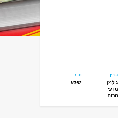
בניין
חדר
גילמן
362א
מדעי
הרוח