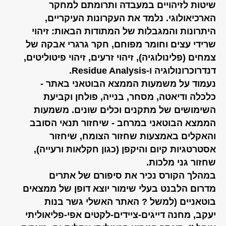
שיטות לזיהויים במעבדה ותרומתם למחקר
הארכיאולוגי. נלמד את העקרונות העיקריים,
היתרונות והמגבלות של המתודות הבאות: זיהוי
שרידי עצים וחומר מפוחם, חקר גרגרי אבקה של
צמחים (פלינולוגיה), זיהוי זרעים, זיהוי פיטוליטים,
דנדרוכרונולוגיה ו-Residue Analysis.
נעמוד על משמעות הממצא הבוטאני באתר -
כלכלה ודיאטה, מסחר, בנייה, פולחן וקביעת
השימושים של מתקנים וכלים שונים. משמעות
הממצא הבוטאני במרחב - שיחזור תנאי הסובב
והאקלים באמצעות שחזור הצומח, שיחזור
אסטרטגיות קיום והיקפן (כגון חקלאות ורעייה),
שחזור גני מלכות.
במהלך הקורס נכיר את סיפורם של אתרים
מדרום הלבנט בעלי שימור יוצא דופן של ממצאים
בוטאניים (למשל ? האתר האשלי גשר בנות
יעקב, מחנה דייגים-ציידים-לקטים אפי-פליאוליתי