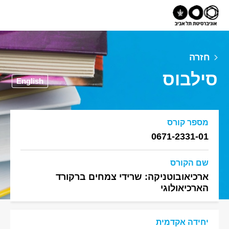
חזרה
סילבוס
English
מספר קורס
0671-2331-01
שם הקורס
ארכיאובוטניקה: שרידי צמחים ברקורד
הארכיאולוגי
יחידה אקדמית