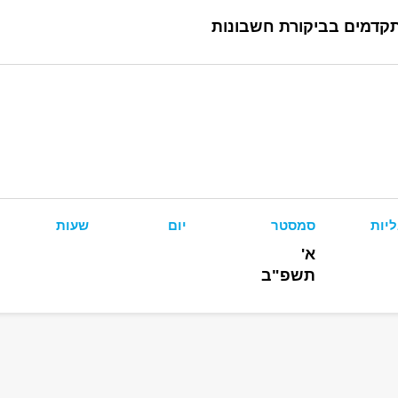
קדמים בביקורת חשבונות
יות
סמסטר
יום
שעות
ב
א'
תשפ"ב