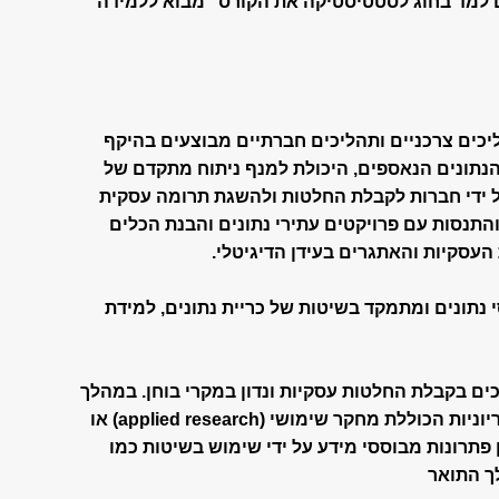
 למד בחוג לסטטיסטיקה את הקורס "מבוא ללמידה
ליכים צרכניים ותהליכים חברתיים מבוצעים בהיקף
הנתונים הנאספים, היכולת למנף ניתוח מתקדם של
על ידי חברות לקבלת החלטות ולהשגת תרומה עסקית
תנסות עם פרויקטים עתירי נתונים והבנת הכלים
העסקיות והאתגרים בעידן הדיגיטלי.
נתונים ומתמקד בשיטות של כריית נתונים, למידת
כים בקבלת החלטות עסקיות ונדון במקרי בוחן. במהלך
הקורס הסטודנטים יכתבו עבודה סמינריוניות הכוללת מחקר שימושי (applied research) או
 פתרונות מבוססי מידע על ידי שימוש בשיטות כמו
ך התואר