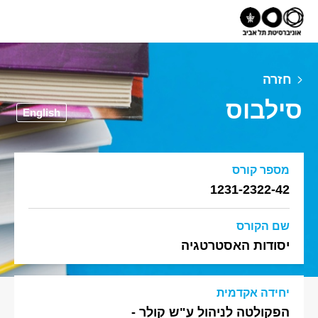
חזרה
סילבוס
English
מספר קורס
1231-2322-42
שם הקורס
יסודות האסטרטגיה
יחידה אקדמית
הפקולטה לניהול ע"ש קולר -