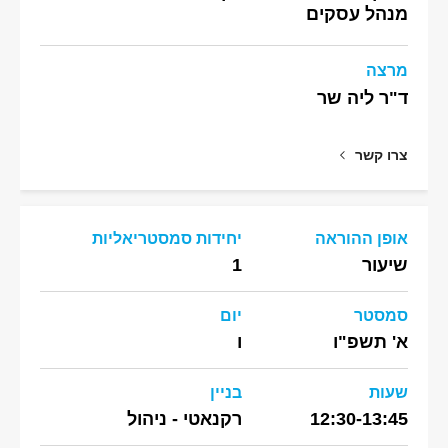
מנהל עסקים
מרצה
ד"ר ליה שר
צרו קשר
אופן ההוראה
יחידות סמסטריאליות
שיעור
1
סמסטר
יום
א' תשפ"ו
ו
שעות
בניין
12:30-13:45
רקנאטי - ניהול