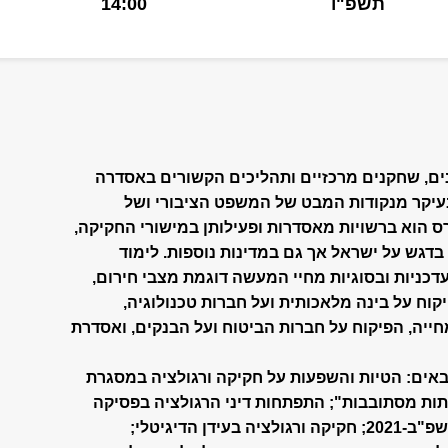
תשפ"ו
14:00
ים, שחקנים מרכזיים ותהליכים הקשורים באסדרה
 בעיקר מנקודות המבט של המשפט הציבורי ושל
ס הוא ברשויות מאסדרות ופעילותן במישורי החקיקה,
 בדגש על ישראל אך גם במדינות נוספות. לימוד
עדכניות ובסוגיות מחיי המעשה דוגמת מצבי חירום,
וח על ‏בינה מלאכותית ועל חברות טכנולוגיה,
חייה, הפיקוח על חברות הביטוח ‏ועל הבנקים, ואסדרת
אים: הטיות והשפעות על חקיקה ורגולציה במסגרת
דלתות מסתובבות"; התפתחות דיני הרגולציה בפסיקה
הישראלית; חוק ‏עקרונות האסדרה, התשפ"ב-2021; חקיקה ורגולציה בעידן הדיגיטלי;