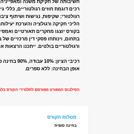
חשיבותה של חקיקת משנה ‏ומאפייניה 
רכים דוגמת חוזים רגולטוריים, כללי ‏גי
רגולטורי; שקיפות, נגישות ושיתוף ציב
הליכי חקיקה ורגולציה והערכת יעילותם ‏והשפ
בקורס יוצגו מחקרים תאורטיים ואמפי
בתחום, ‏וינותחו פסקי דין מרכזיים של
ורגולטוריים ‏בולטים. ייתכנו הרצאות אור
רכיבי הציון: 10% עבודה, 90% בחינה סופית.
אופן הבחינה: ללא ספרים.
הסילבוס המפורט מפורסם לתלמידי הקורס בלב
מטלות הקורס
בחינה סופית