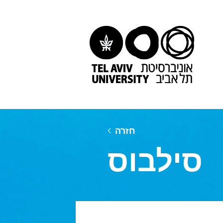
חזרה
סילבוס