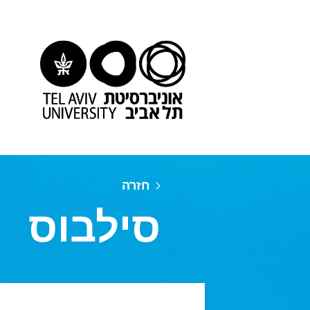
חזרה
סילבוס