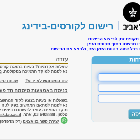
רישום לקורסים-בידינג
קופת זמן לביצוע הרישום.
 תרשמו בתוך תקופת הזמן.
בכל שעה בטווח הזמן הזה, ולבצע את הרישום.
עזרה
הות
שאלות אקדמיות? בעיות בהצגת קורסי
נא לפנות למוקד התמיכה בפקולטה:
מ
שם המשתמש לא ידוע?
שכחת סיס
כניסה באמצעות סיסמה חד פע
בשאלות או בעיות בנוגע לקוד המחשב
נא לפנות למתאם המחשוב בפקולטה א
מוקד התמיכה עומד לרשותכם בימים א'-ה' בשעו
טלפון: 03-6408888, אתר:
sk.tau.ac.il
יצירת קשר בוואצאפ
(רק מדפדפן כ