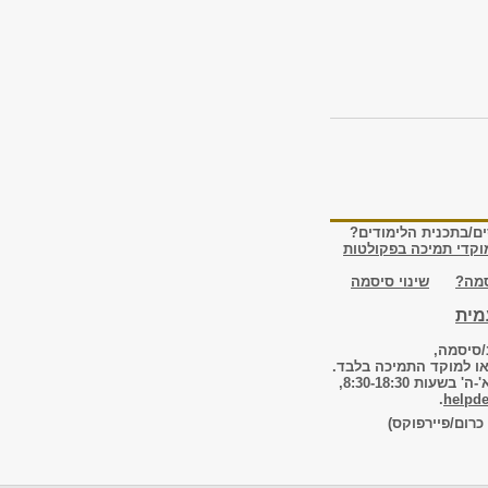
ם/בתכנית הלימודים?
וקדי תמיכה בפקולטות
מה?
שינוי סיסמה
מית
/סיסמה,
ו למוקד התמיכה בלבד.
ת 8:30-18:30,
.
helpde
רום/פיירפוקס)