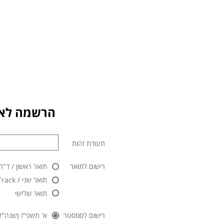
הרשמה לאו
תעודת זהות
רישום לתואר
תואר ראשון / ד"ר
תואר שני / Master Track / לימודי תעודה
תואר שלישי
רישום לסמסטר
א' תשפ"ז (שנה"ל 2026/2027