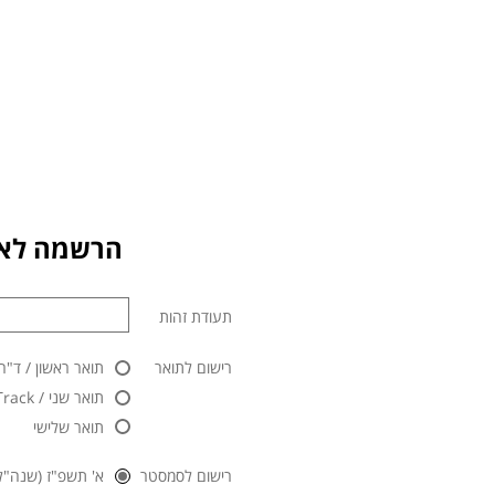
הרשמה לאו
תעודת זהות
רישום לתואר
תואר ראשון / ד"ר
תואר שני / Master Track / לימודי תעודה
תואר שלישי
רישום לסמסטר
א' תשפ"ז (שנה"ל 2026/2027