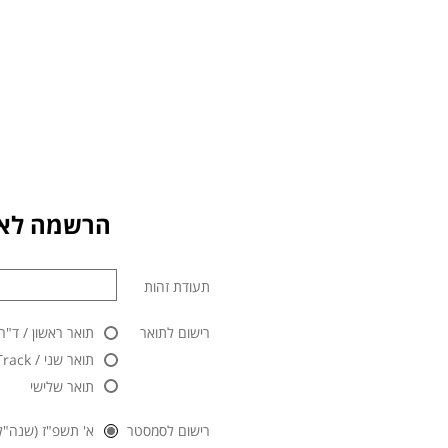
הרשמה לאו
תעודת זהות
רישום לתואר
תואר ראשון / ד"ר
תואר שני / Master Track / לימודי תעודה
תואר שלישי
רישום לסמסטר
א' תשפ"ז (שנה"ל 2026/2027