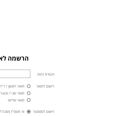
הרשמה לאו
תעודת זהות
רישום לתואר
תואר ראשון / ד"ר
תואר שני / Master Track / לימודי תעודה
תואר שלישי
רישום לסמסטר
א' תשפ"ז (שנה"ל 2026/2027